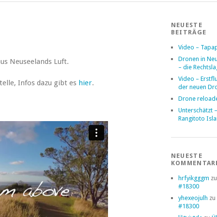
NEUESTE
BEITRÄGE
Video – Tapa
Dronen in Ne
aus Neuseelands Luft.
– die Rechtsl
Video – Erstfl
elle, Infos dazu gibt es
hier
.
der neuen Dr
Drone reload
Unterschätzt 
Rangitoto Isl
NEUESTE
KOMMENTAR
hrfyikgggm
z
#18300
yhexeojulh
zu
#18300