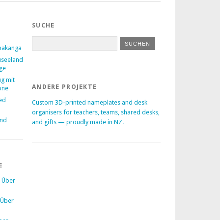
SUCHE
pakanga
useeland
age
ug mit
ANDERE PROJEKTE
one
ed
Custom 3D-printed nameplates and desk
–
organisers for teachers, teams, shared desks,
and
and gifts — proudly made in NZ.
E
u
Über
Über