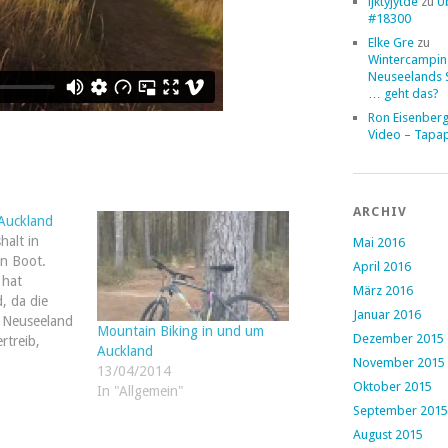
ljktyjytde
zu
Ü
#18300
Elke Gre
zu
Wintercampin
Neuseelands 
… geht das?
Ron Eisenber
Video – Tapa
ARCHIV
 Auckland
halt in
Mai 2016
in Boot.
April 2016
 hat
März 2016
, da die
Januar 2016
in Neuseeland
Mountain Biking in und um
Dezember 2015
rtreib,
Auckland
rfüllung
November 2015
13/04/2014
nisses
Oktober 2015
In "Allgemein"
000 km
September 2015
zenzfreiem
August 2015
ibt es viele