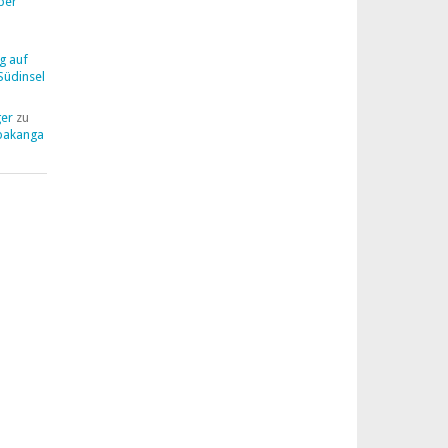
ber
g auf
Südinsel
ger
zu
pakanga