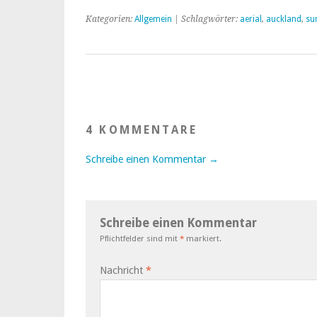
Kiwis, die für Fis
Kategorien:
Allgemein
| Schlagwörter:
aerial
,
auckland
,
su
4 KOMMENTARE
Schreibe einen Kommentar →
Schreibe einen Kommentar
Pflichtfelder sind mit
*
markiert.
Nachricht
*