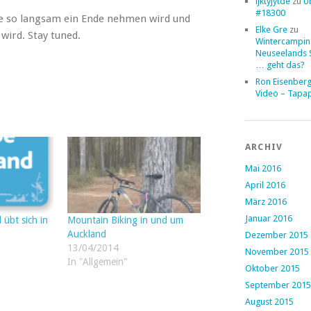
ljktyjytde
zu
Ü
#18300
e so langsam ein Ende nehmen wird und
Elke Gre
zu
wird. Stay tuned.
Wintercampin
Neuseelands 
… geht das?
Ron Eisenber
Video – Tapa
ARCHIV
Mai 2016
April 2016
März 2016
Januar 2016
Mountain Biking in und um
 übt sich in
Auckland
Dezember 2015
13/04/2014
November 2015
In "Allgemein"
Oktober 2015
September 2015
August 2015