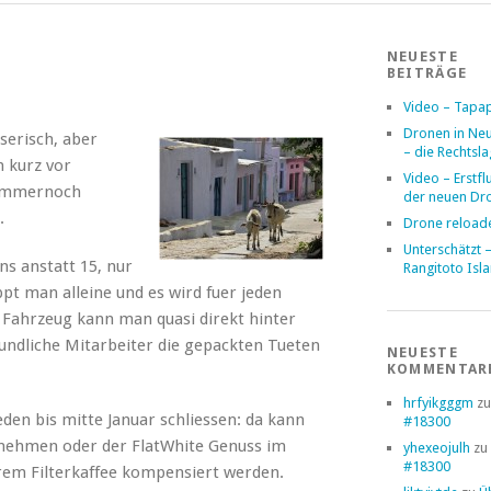
NEUESTE
BEITRÄGE
Video – Tapa
Dronen in Ne
sserisch, aber
– die Rechtsl
h kurz vor
Video – Erstfl
 immernoch
der neuen Dr
.
Drone reload
Unterschätzt 
ns anstatt 15, nur
Rangitoto Isl
t man alleine und es wird fuer jeden
 Fahrzeug kann man quasi direkt hinter
undliche Mitarbeiter die gepackten Tueten
NEUESTE
KOMMENTAR
hrfyikgggm
z
aeden bis mitte Januar schliessen: da kann
#18300
 nehmen oder der FlatWhite Genuss im
yhexeojulh
zu
#18300
rem Filterkaffee kompensiert werden.