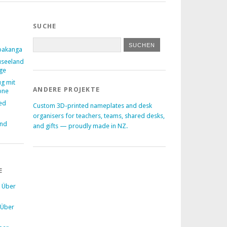
SUCHE
pakanga
useeland
age
ug mit
ANDERE PROJEKTE
one
ed
Custom 3D-printed nameplates and desk
–
organisers for teachers, teams, shared desks,
and
and gifts — proudly made in NZ.
E
u
Über
Über