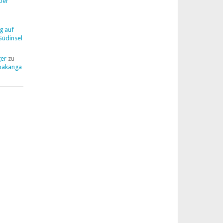
ber
g auf
Südinsel
ger
zu
pakanga