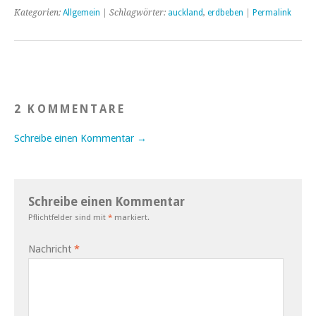
an der Küste entlang,
Kategorien:
Allgemein
| Schlagwörter:
auckland
,
erdbeben
|
Permalink
sodass man immer die
Coromandel Halbinsel im…
2 KOMMENTARE
Schreibe einen Kommentar →
Schreibe einen Kommentar
Pflichtfelder sind mit
*
markiert.
Nachricht
*