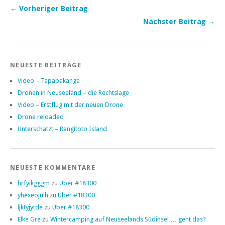
← Vorheriger Beitrag
Nächster Beitrag →
NEUESTE BEITRÄGE
Video – Tapapakanga
Dronen in Neuseeland – die Rechtslage
Video – Erstflug mit der neuen Drone
Drone reloaded
Unterschätzt – Rangitoto Island
NEUESTE KOMMENTARE
hrfyikgggm
zu
Über #18300
yhexeojulh
zu
Über #18300
ljktyjytde
zu
Über #18300
Elke Gre
zu
Wintercamping auf Neuseelands Südinsel … geht das?