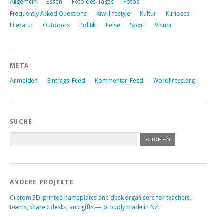
Allgemein
Essen
Foto des Tages
Fotos
Frequently Asked Questions
Kiwi lifestyle
Kultur
Kurioses
Literatur
Outdoors
Politik
Reise
Sport
Visum
META
Anmelden
Eintrags-Feed
Kommentar-Feed
WordPress.org
SUCHE
ANDERE PROJEKTE
Custom 3D-printed nameplates and desk organisers for teachers,
teams, shared desks, and gifts — proudly made in NZ.