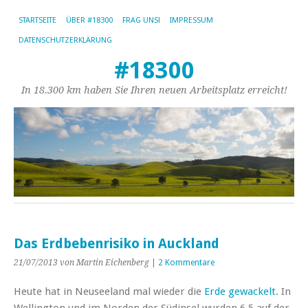
STARTSEITE
ÜBER #18300
FRAG UNS!
IMPRESSUM
DATENSCHUTZERKLÄRUNG
#18300
In 18.300 km haben Sie Ihren neuen Arbeitsplatz erreicht!
Das Erdbebenrisiko in Auckland
21/07/2013
von Martin Eichenberg
|
2 Kommentare
Heute hat in Neuseeland mal wieder die
Erde gewackelt
. In
Wellington und im Norden der Südinsel wurden 6.5 auf der