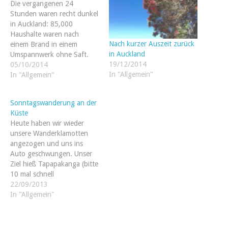
Die vergangenen 24
Stunden waren recht dunkel
in Auckland: 85,000
Haushalte waren nach
Nach kurzer Auszeit zurück
einem Brand in einem
in Auckland
Umspannwerk ohne Saft.
19/12/2014
Die Strassen waren wir leer
05/10/2014
In "Allgemein"
gefegt, Ampeln waren aus.
In "Allgemein"
Fast alle Geschaefte in der
betroffenen Region waren
Sonntagswanderung an der
geschlossen. Der
Küste
Supermarkt lief auf
Heute haben wir wieder
Notstrom. Nachdem den
unsere Wanderklamotten
Batterien der
angezogen und uns ins
Mobilfunkstationen nach
Auto geschwungen. Unser
einigen…
Ziel hieß Tapapakanga (bitte
10 mal schnell
hintereinander sagen)
22/09/2013
Regional Park. Auch dieser
In "Allgemein"
Park liegt an der Küste,
östlich von Auckland. Man
läuft in Nord-Süd Richtung